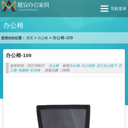
导航菜单
办公椅
>
>
办公椅-109
您现在的位置：
首页
办公椅
办公椅-109
发布时间：2017/08/17
办公椅
标签
办公椅
办公转椅
员工办公椅子
员
工椅
电脑椅
职员椅
浏览次数：2688