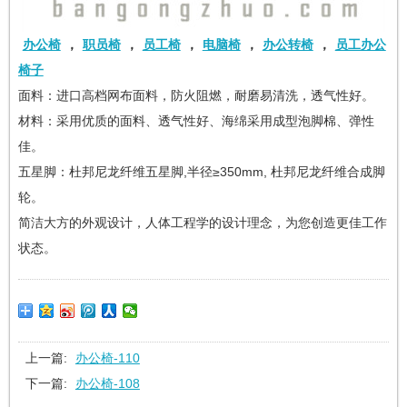
办公椅
，
职员椅
，
员工椅
，
电脑椅
，
办公转椅
，
员工办公
椅子
面料：进口高档网布面料，防火阻燃，耐磨易清洗，透气性好。
材料：采用优质的面料、透气性好、海绵采用成型泡脚棉、弹性
佳。
五星脚：杜邦尼龙纤维五星脚,半径≥350mm, 杜邦尼龙纤维合成脚
轮。
简洁大方的外观设计，人体工程学的设计理念，为您创造更佳工作
状态。
上一篇:
办公椅-110
下一篇:
办公椅-108