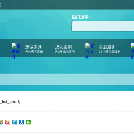
司
热门搜索：
片
定做家具
成功案例
售后服务
办公家具定做
近3年成功案例
24小时售后服务
_list_short]