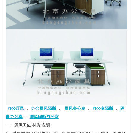
办公屏风
，
办公屏风隔断
，
屏风办公桌
，
办公桌隔断
，
隔
断办公桌
，
屏风隔断办公室
一、屏风工位 材质\说明：