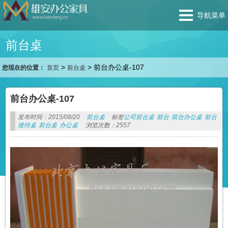
导航菜单
前台桌
>
>
前台办公桌-107
您现在的位置：
首页
前台桌
前台办公桌-107
发布时间：2015/08/20
前台桌
标签
公司前台桌
前台
前台办公桌
前台
接待桌
前台桌
办公桌
浏览次数：2557