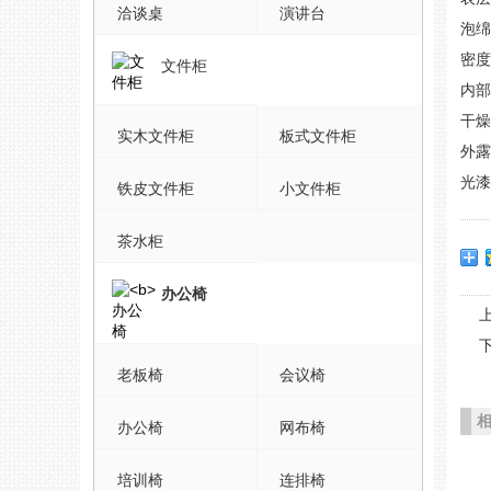
洽谈桌
演讲台
泡绵
密度
文件柜
内部
干
实木文件柜
板式文件柜
外露
光
铁皮文件柜
小文件柜
茶水柜
办公椅
老板椅
会议椅
办公椅
网布椅
培训椅
连排椅