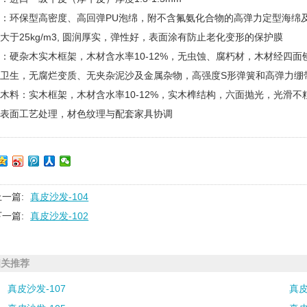
：环保型高密度、高回弹PU泡绵，附不含氟氨化合物的高弹力定型海绵及多
大于25kg/m3, 圆润厚实，弹性好，表面涂有防止老化变形的保护膜
：硬杂木实木框架，木材含水率10-12%，无虫蚀、腐朽材，木材经四
燥卫生，无腐烂变质、无夹杂泥沙及金属杂物，高强度S形弹簧和高弹力绷
木料：实木框架，木材含水率10-12%，实木榫结构，六面抛光，光滑不
漆表面工艺处理，材色纹理与配套家具协调
上一篇:
真皮沙发-104
下一篇:
真皮沙发-102
相关推荐
真皮沙发-107
真皮