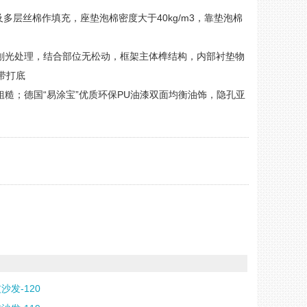
层丝棉作填充，座垫泡棉密度大于40kg/m3，靠垫泡棉
面刨光处理，结合部位无松动，框架主体榫结构，内部衬垫物
带打底
粗糙；德国“易涂宝”优质环保PU油漆双面均衡油饰，隐孔亚
沙发-120