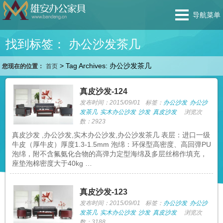
导航菜单
找到标签： 办公沙发茶几
>
Tag Archives: 办公沙发茶几
您现在的位置：
首页
真皮沙发-124
发布时间：2015/09/01
标签：
办公沙发
办公沙
发茶几
实木办公沙发
沙发
真皮沙发
浏览次
数：2923
真皮沙发 ,办公沙发,实木办公沙发,办公沙发茶几 表层：进口一级
牛皮（厚牛皮）厚度1.3-1.5mm 泡绵：环保型高密度、高回弹PU
泡绵，附不含氟氨化合物的高弹力定型海绵及多层丝棉作填充，
座垫泡棉密度大于40kg …
真皮沙发-123
发布时间：2015/09/01
标签：
办公沙发
办公沙
发茶几
实木办公沙发
沙发
真皮沙发
浏览次
数：3188