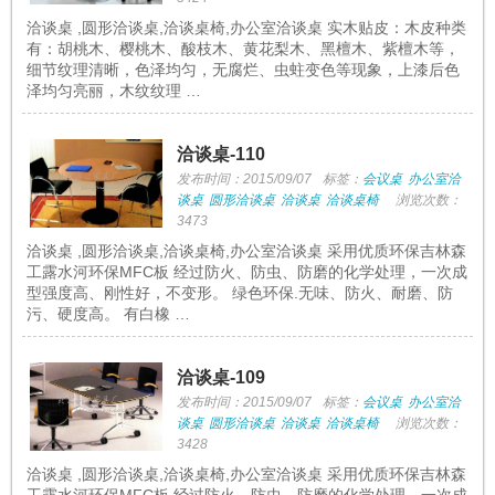
洽谈桌 ,圆形洽谈桌,洽谈桌椅,办公室洽谈桌 实木贴皮：木皮种类
有：胡桃木、樱桃木、酸枝木、黄花梨木、黑檀木、紫檀木等，
细节纹理清晰，色泽均匀，无腐烂、虫蛀变色等现象，上漆后色
泽均匀亮丽，木纹纹理 …
洽谈桌-110
发布时间：2015/09/07
标签：
会议桌
办公室洽
谈桌
圆形洽谈桌
洽谈桌
洽谈桌椅
浏览次数：
3473
洽谈桌 ,圆形洽谈桌,洽谈桌椅,办公室洽谈桌 采用优质环保吉林森
工露水河环保MFC板 经过防火、防虫、防磨的化学处理，一次成
型强度高、刚性好，不变形。 绿色环保.无味、防火、耐磨、防
污、硬度高。 有白橡 …
洽谈桌-109
发布时间：2015/09/07
标签：
会议桌
办公室洽
谈桌
圆形洽谈桌
洽谈桌
洽谈桌椅
浏览次数：
3428
洽谈桌 ,圆形洽谈桌,洽谈桌椅,办公室洽谈桌 采用优质环保吉林森