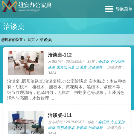
导航菜单
洽谈桌
>
洽谈桌
您现在的位置：
首页
洽谈桌-112
发布时间：2015/09/07
标签：
会议桌
办公室洽
谈桌
圆形洽谈桌
洽谈桌
洽谈桌椅
浏览次数：
3424
洽谈桌 ,圆形洽谈桌,洽谈桌椅,办公室洽谈桌 实木贴皮：木皮种类
有：胡桃木、樱桃木、酸枝木、黄花梨木、黑檀木、紫檀木等，
细节纹理清晰，色泽均匀，无腐烂、虫蛀变色等现象，上漆后色
泽均匀亮丽，木纹纹理 …
洽谈桌-111
发布时间：2015/09/07
标签：
会议桌
办公室洽
谈桌
圆形洽谈桌
洽谈桌
洽谈桌椅
浏览次数：
3424