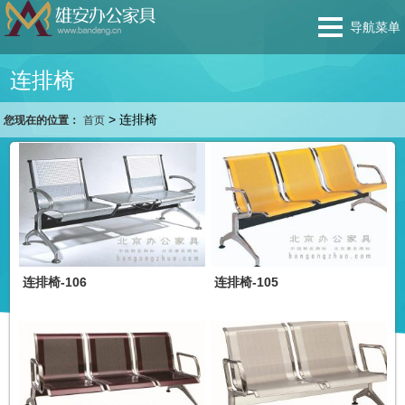
导航菜单
连排椅
>
连排椅
您现在的位置：
首页
连排椅-106
连排椅-105