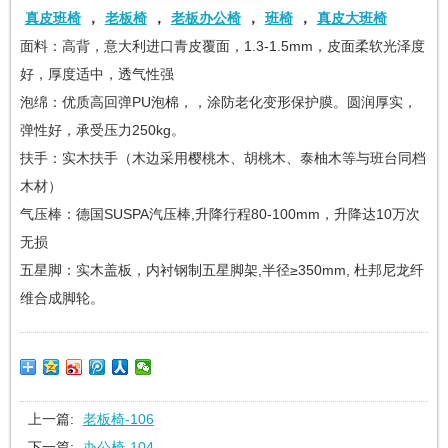
真皮班椅
，
老板椅
，
老板办公椅
，
班椅
，
真皮大班椅
面料：高背，意大利进口青皮覆面，1.3-1.5mm，皮面柔软光泽度
好，厚度适中，透气性强
泡绵：优质高回弹PU泡棉，，涂防老化变形保护膜。圆润厚实，
弹性好，承受压力250kg。
扶手：实木扶手（木边采用樱桃木、胡桃木、泰柚木等与班台同档
木材）
气压棒：德国SUSPA汽压棒,升降行程80-100mm，升降达10万次
无损
五星脚：实木盖板，内衬钢制五星脚架,半径≥350mm, 杜邦尼龙纤
维合成脚轮。
上一篇:
老板椅-106
下一篇:
办公椅-104