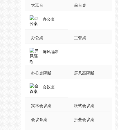
大班台
前台桌
办公桌
办公桌
主管桌
屏风隔断
办公桌隔断
屏风高隔断
会议桌
实木会议桌
板式会议桌
会议条桌
折叠会议桌