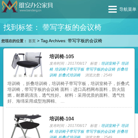
导航菜单
找到标签： 带写字板的会议椅
>
Tag Archives: 带写字板的会议椅
您现在的位置：
首页
培训椅-105
发布时间：2017/08/17
标签：
培训室椅子
培训
椅
培训椅子带写字板
带写字板的会议椅
折叠培
训椅
折叠式培训椅
浏览次数：2549
培训椅 ，折叠培训椅，培训椅子带写字板，培训室椅子，折叠式
培训椅，带写字板的会议椅 面料：进口高档网布面料，防火阻
燃，耐磨易清洗，透气性好。 材料：采用优质的面料、透气性
好、海绵采用成型泡脚棉、 …
培训椅-104
发布时间：2017/08/17
标签：
培训室椅子
培训
椅
培训椅子带写字板
带写字板的会议椅
折叠培
训椅
折叠式培训椅
浏览次数：2549