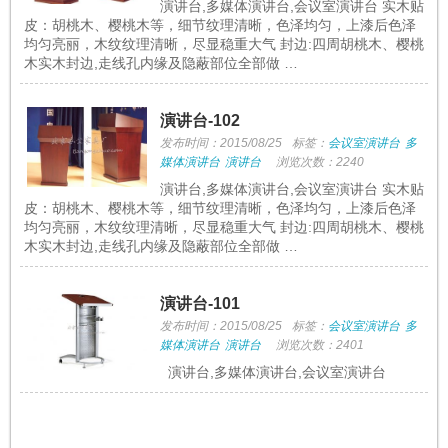
演讲台,多媒体演讲台,会议室演讲台 实木贴
皮：胡桃木、樱桃木等，细节纹理清晰，色泽均匀，上漆后色泽
均匀亮丽，木纹纹理清晰，尽显稳重大气 封边:四周胡桃木、樱桃
木实木封边,走线孔内缘及隐蔽部位全部做 …
演讲台-102
发布时间：2015/08/25
标签：
会议室演讲台
多
媒体演讲台
演讲台
浏览次数：2240
演讲台,多媒体演讲台,会议室演讲台 实木贴
皮：胡桃木、樱桃木等，细节纹理清晰，色泽均匀，上漆后色泽
均匀亮丽，木纹纹理清晰，尽显稳重大气 封边:四周胡桃木、樱桃
木实木封边,走线孔内缘及隐蔽部位全部做 …
演讲台-101
发布时间：2015/08/25
标签：
会议室演讲台
多
媒体演讲台
演讲台
浏览次数：2401
演讲台,多媒体演讲台,会议室演讲台