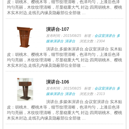
皮：胡桃木、樱桃木等，细节纹理清晰，色泽均匀，上漆后色泽
均匀亮丽，木纹纹理清晰，尽显稳重大气 封边:四周胡桃木、樱桃
木实木封边,走线孔内缘及隐蔽部位全部做 …
演讲台-107
发布时间：2015/08/25
标签：
会议室演讲台
多
媒体演讲台
演讲台
浏览次数：2304
演讲台,多媒体演讲台,会议室演讲台 实木贴
皮：胡桃木、樱桃木等，细节纹理清晰，色泽均匀，上漆后色泽
均匀亮丽，木纹纹理清晰，尽显稳重大气 封边:四周胡桃木、樱桃
木实木封边,走线孔内缘及隐蔽部位全部做 …
演讲台-106
发布时间：2015/08/25
标签：
会议室演讲台
多
媒体演讲台
演讲台
浏览次数：2313
演讲台,多媒体演讲台,会议室演讲台 实木贴
皮：胡桃木、樱桃木等，细节纹理清晰，色泽均匀，上漆后色泽
均匀亮丽，木纹纹理清晰，尽显稳重大气 封边:四周胡桃木、樱桃
木实木封边,走线孔内缘及隐蔽部位全部做 …