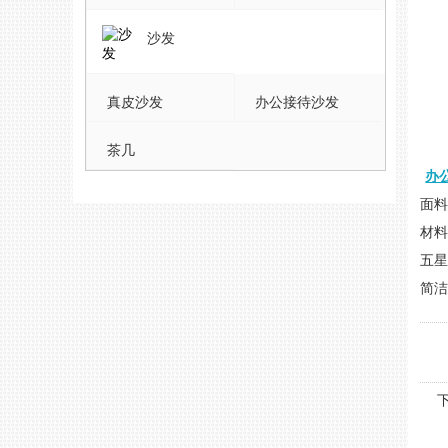
沙发
真皮沙发
办公接待沙发
茶几
办
面
材
五星
简