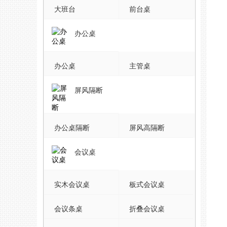
大班台
前台桌
办公桌
办公桌
主管桌
屏风隔断
办公桌隔断
屏风高隔断
会议桌
实木会议桌
板式会议桌
会议条桌
折叠会议桌