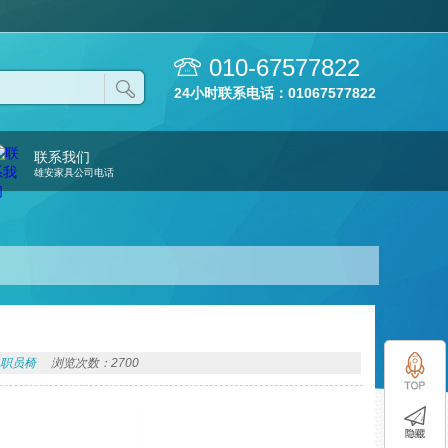
010-67577822
24小时联系电话：01067577822
联系我们
雄安家具公司电话
职员椅
浏览次数：2700