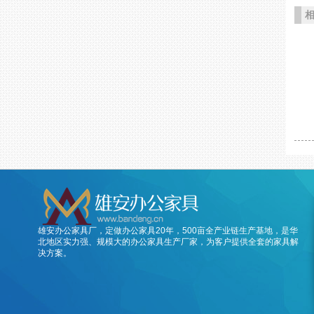
雄安办公家具厂，定做办公家具20年，500亩全产业链生产基地，是华
北地区实力强、规模大的办公家具生产厂家，为客户提供全套的家具解
决方案。