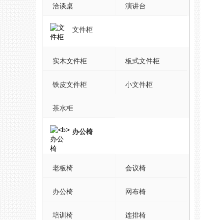
洽谈桌
演讲台
文件柜
实木文件柜
板式文件柜
铁皮文件柜
小文件柜
茶水柜
办公椅
老板椅
会议椅
办公椅
网布椅
培训椅
连排椅