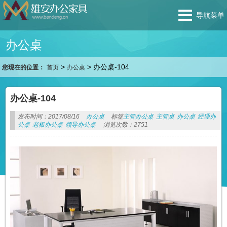
导航菜单
办公桌
>
>
办公桌-104
您现在的位置：
首页
办公桌
办公桌-104
发布时间：2017/08/16
办公桌
标签
主管办公桌
主管桌
办公桌
经理办
公桌
老板办公桌
领导办公桌
浏览次数：2751