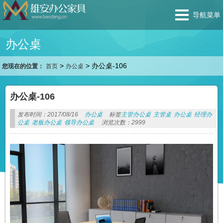
导航菜单
办公桌
>
>
办公桌-106
您现在的位置：
首页
办公桌
办公桌-106
发布时间：2017/08/16
办公桌
标签
主管办公桌
主管桌
办公桌
经理办
公桌
老板办公桌
领导办公桌
浏览次数：2999