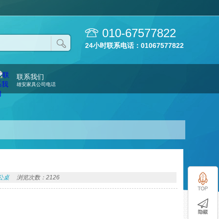
010-67577822
24小时联系电话：01067577822
联系我们
雄安家具公司电话
公桌
浏览次数：2126