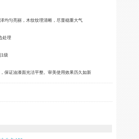
色泽均匀亮丽，木纹纹理清晰，尽显稳重大气
边处理
到1级
量，保证油漆面光洁平整。审美使用效果历久如新