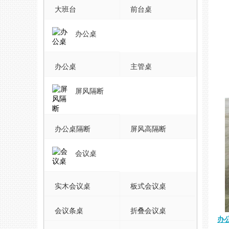
大班台
前台桌
办公桌
办公桌
主管桌
屏风隔断
办公桌隔断
屏风高隔断
会议桌
实木会议桌
板式会议桌
会议条桌
折叠会议桌
办