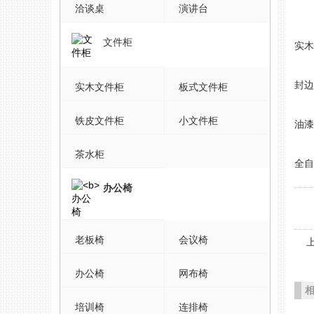
洽谈桌
演讲台
文件柜
实
封边
实木文件柜
板式文件柜
铁皮文件柜
小文件柜
油漆
茶水柜
全
办公椅
老板椅
会议椅
办公椅
网布椅
培训椅
连排椅