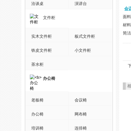
洽谈桌
演讲台
会
面
文件柜
材
简
实木文件柜
板式文件柜
铁皮文件柜
小文件柜
茶水柜
办公椅
老板椅
会议椅
办公椅
网布椅
培训椅
连排椅