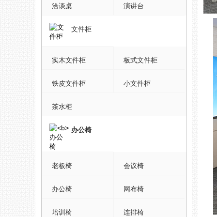
洽谈桌
演讲台
文件柜
实木文件柜
板式文件柜
铁皮文件柜
小文件柜
茶水柜
办公椅
老板椅
会议椅
办公椅
网布椅
培训椅
连排椅