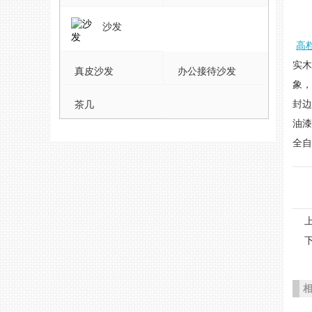
沙发
高
实
真皮沙发
办公接待沙发
象
封边
茶几
油漆
全