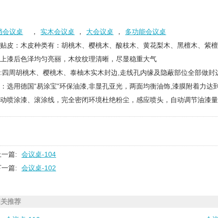
档会议桌
，
实木会议桌
，
大会议桌
，
多功能会议桌
木贴皮：木皮种类有：胡桃木、樱桃木、酸枝木、黄花梨木、黑檀木、紫
，上漆后色泽均匀亮丽，木纹纹理清晰，尽显稳重大气
:四周胡桃木、樱桃木、泰柚木实木封边,走线孔内缘及隐蔽部位全部做封
：选用德国”易涂宝”环保油漆,非显孔亚光，两面均衡油饰,漆膜附着力达
自动喷涂漆、滚涂线，完全密闭环境杜绝粉尘，感应喷头，自动调节油漆
上一篇:
会议桌-104
下一篇:
会议桌-102
相关推荐