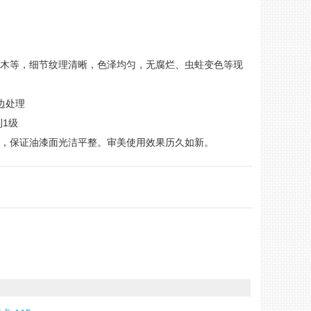
檀木等，细节纹理清晰，色泽均匀，无腐烂、虫蛀变色等现
边处理
到1级
量，保证油漆面光洁平整。审美使用效果历久如新。