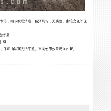
檀木等，细节纹理清晰，色泽均匀，无腐烂、虫蛀变色等现
边处理
到1级
量，保证油漆面光洁平整。审美使用效果历久如新。