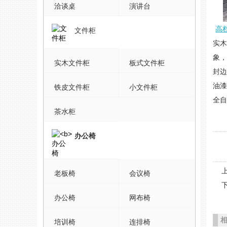
洽谈桌
演讲台
高
文件柜
实
象
实木文件柜
板式文件柜
封边
油漆
铁皮文件柜
小文件柜
全
茶水柜
办公椅
老板椅
会议椅
办公椅
网布椅
培训椅
连排椅