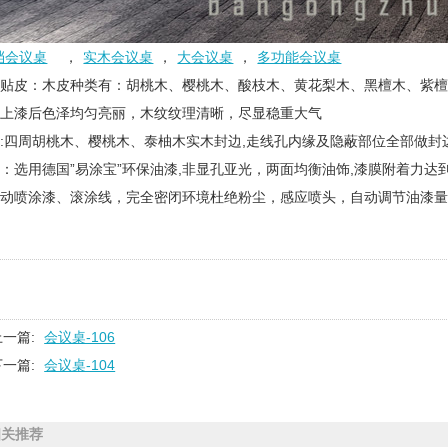
档会议桌
，
实木会议桌
，
大会议桌
，
多功能会议桌
木贴皮：木皮种类有：胡桃木、樱桃木、酸枝木、黄花梨木、黑檀木、紫
，上漆后色泽均匀亮丽，木纹纹理清晰，尽显稳重大气
:四周胡桃木、樱桃木、泰柚木实木封边,走线孔内缘及隐蔽部位全部做封
：选用德国”易涂宝”环保油漆,非显孔亚光，两面均衡油饰,漆膜附着力达
自动喷涂漆、滚涂线，完全密闭环境杜绝粉尘，感应喷头，自动调节油漆
上一篇:
会议桌-106
下一篇:
会议桌-104
相关推荐