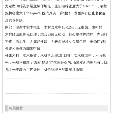
力定型海绵及多层丝棉作填充，座垫泡棉密度大于40kg/m3，靠垫
泡棉密度大于25kg/m3, 圆润厚实，弹性好，表面涂有防止老化变
形的保护膜
内部：硬杂木实木框架，木材含水率10-12%，无虫蚀、腐朽材，
木材经四面刨光处理，结合部位无松动，框架主体榫结构，内部衬
垫物干燥卫生，无腐烂变质、无夹杂泥沙及金属杂物，高强度S形
弹簧和高弹力绷带打底
外露木料：实木框架，木材含水率10-12%，实木榫结构，六面抛
光，光滑不粗糙；德国“易涂宝”优质环保PU油漆双面均衡油饰，隐
孔亚光漆表面工艺处理，材色纹理与配套家具协调
相关推荐