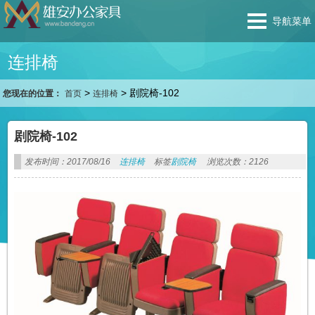
导航菜单
连排椅
>
>
剧院椅-102
您现在的位置：
首页
连排椅
剧院椅-102
发布时间：2017/08/16
连排椅
标签
剧院椅
浏览次数：2126