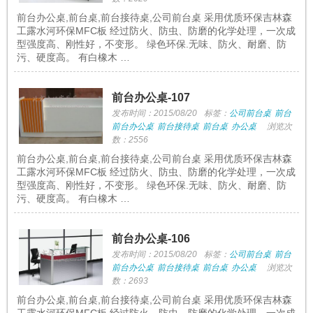
前台办公桌,前台桌,前台接待桌,公司前台桌 采用优质环保吉林森
工露水河环保MFC板 经过防火、防虫、防磨的化学处理，一次成
型强度高、刚性好，不变形。 绿色环保.无味、防火、耐磨、防
污、硬度高。 有白橡木 …
前台办公桌-107
发布时间：2015/08/20
标签：
公司前台桌
前台
前台办公桌
前台接待桌
前台桌
办公桌
浏览次
数：2556
前台办公桌,前台桌,前台接待桌,公司前台桌 采用优质环保吉林森
工露水河环保MFC板 经过防火、防虫、防磨的化学处理，一次成
型强度高、刚性好，不变形。 绿色环保.无味、防火、耐磨、防
污、硬度高。 有白橡木 …
前台办公桌-106
发布时间：2015/08/20
标签：
公司前台桌
前台
前台办公桌
前台接待桌
前台桌
办公桌
浏览次
数：2693
前台办公桌,前台桌,前台接待桌,公司前台桌 采用优质环保吉林森