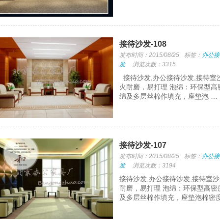
接待沙发-108
发布时间：2015/08/25
标签：
办公接
发
浏览次数：3315
接待沙发,办公接待沙发,接待室
火耐磨，易打理 泡绵：环保型高
绵及多层丝棉作填充，座垫泡 …
接待沙发-107
发布时间：2015/08/25
标签：
办公接
发
浏览次数：3194
接待沙发,办公接待沙发,接待室
耐磨，易打理 泡绵：环保型高密
及多层丝棉作填充，座垫泡棉密度