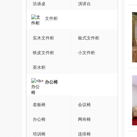
洽谈桌
演讲台
文件柜
实木文件柜
板式文件柜
铁皮文件柜
小文件柜
茶水柜
办公椅
老板椅
会议椅
办公椅
网布椅
培训椅
连排椅