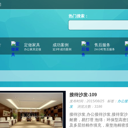
司
热门搜索：
片
定做家具
成功案例
售后服务
办公家具定做
近3年成功案例
24小时售后服务
接待沙发-109
发布时间：2015/08/25
标签：
办公接
发
浏览次数：3186
接待沙发,办公接待沙发,接待室
耐磨，易打理 泡绵：环保型高密
及多层丝棉作填充，座垫泡棉密度