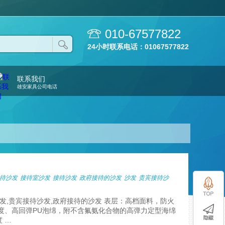
010-67577822
24小时联系电话：01067577822
联系我们
雄安家具公司电话
待沙发
接待室沙发
接待沙发
政府接待的沙发
沙发
贵宾接待沙
沙发,贵宾接待沙发,政府接待的沙发 表层：高档面料，防火
度、高回弹PU泡绵，附不含氟氨化合物的高弹力定型海绵
 …