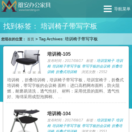
导航菜单
找到标签： 培训椅子带写字板
>
Tag Archives: 培训椅子带写字板
您现在的位置：
首页
培训椅-105
发布时间：2017/08/17
标签：
培训室椅子
培训
椅
培训椅子带写字板
带写字板的会议椅
折叠培
训椅
折叠式培训椅
浏览次数：2552
培训椅 ，折叠培训椅，培训椅子带写字板，培训室椅子，折叠式
培训椅，带写字板的会议椅 面料：进口高档网布面料，防火阻
燃，耐磨易清洗，透气性好。 材料：采用优质的面料、透气性
好、海绵采用成型泡脚棉、 …
培训椅-104
发布时间：2017/08/17
标签：
培训室椅子
培训
椅
培训椅子带写字板
带写字板的会议椅
折叠培
训椅
折叠式培训椅
浏览次数：2551