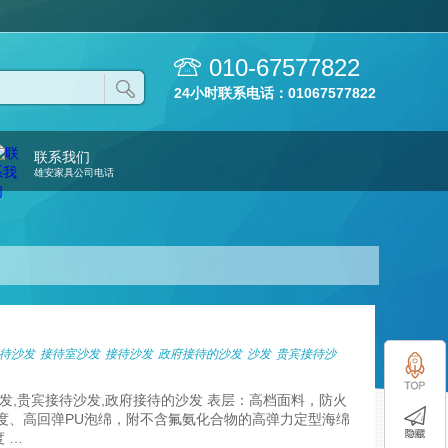
010-67577822
24小时联系电话：01067577822
联系我们
雄安家具公司电话
待沙发
接待室沙发
接待沙发
政府接待的沙发
沙发
贵宾接待沙
沙发,贵宾接待沙发,政府接待的沙发 表层：高档面料，防火
度、高回弹PU泡绵，附不含氟氨化合物的高弹力定型海绵
 …