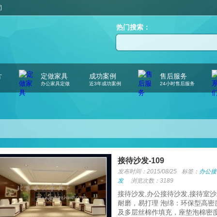
司
热门搜索：
片
定做家具
成功案例
售后服务
办公家具定做
近3年成功案例
24小时售后服务
接待沙发-109
发布时间：2015/08/25
标签：
办公接
发
浏览次数：3189
接待沙发,办公接待沙发,接待室
耐磨，易打理 泡绵：环保型高密
及多层丝棉作填充，座垫泡棉密度