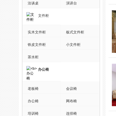
洽谈桌
演讲台
文件柜
实木文件柜
板式文件柜
铁皮文件柜
小文件柜
茶水柜
办公椅
老板椅
会议椅
办公椅
网布椅
培训椅
连排椅