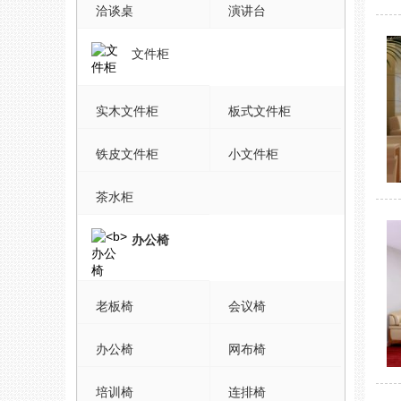
洽谈桌
演讲台
文件柜
实木文件柜
板式文件柜
铁皮文件柜
小文件柜
茶水柜
办公椅
老板椅
会议椅
办公椅
网布椅
培训椅
连排椅