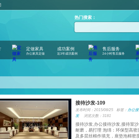
司
热门搜索：
片
定做家具
成功案例
售后服务
办公家具定做
近3年成功案例
24小时售后服务
接待沙发-109
发布时间：2015/08/25
标签：
办公接
发
浏览次数：3181
接待沙发,办公接待沙发,接待室
耐磨，易打理 泡绵：环保型高密
及多层丝棉作填充，座垫泡棉密度