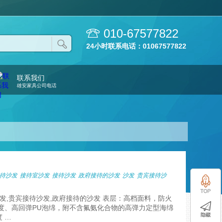
010-67577822
24小时联系电话：01067577822
联系我们
雄安家具公司电话
待沙发
接待室沙发
接待沙发
政府接待的沙发
沙发
贵宾接待沙
沙发,贵宾接待沙发,政府接待的沙发 表层：高档面料，防火
度、高回弹PU泡绵，附不含氟氨化合物的高弹力定型海绵
 …