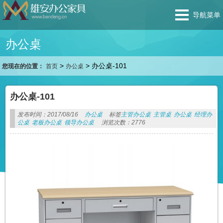
导航菜单
办公桌
>
>
办公桌-101
您现在的位置：
首页
办公桌
办公桌-101
发布时间：2017/08/16
办公桌
标签
主管办公桌
主管桌
办公桌
经理办
公桌
老板办公桌
领导办公桌
浏览次数：2776