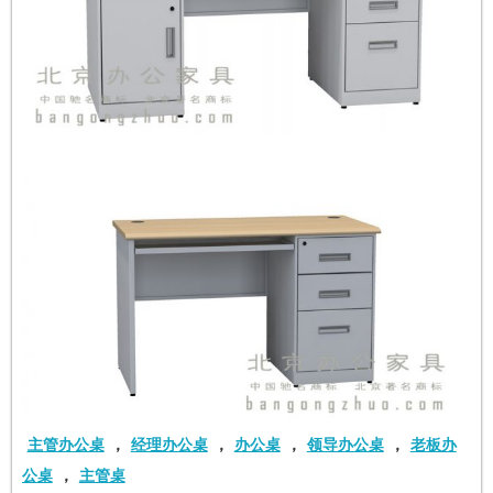
主管办公桌
，
经理办公桌
，
办公桌
，
领导办公桌
，
老板办
公桌
，
主管桌