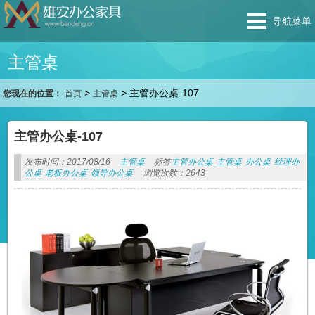
导航菜单
主管桌
>
>
主管办公桌-107
您现在的位置：
首页
主管桌
主管办公桌-107
发布时间：2017/08/16
主管桌
标签
主管办公桌
主管桌
办公桌
经理办
公桌
老板办公桌
领导办公桌
浏览次数：2643