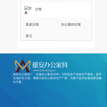
沙发
真皮沙发
办公接待沙发
茶几
雄安办公家具厂，定做办公家具20年，500亩全产业链生产基地，是华
北地区实力强、规模大的办公家具生产厂家，为客户提供全套的家具解
决方案。