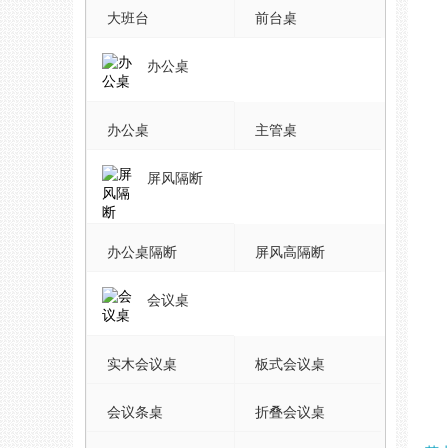
大班台
前台桌
办公桌
办公桌
主管桌
屏风隔断
办公桌隔断
屏风高隔断
会议桌
实木会议桌
板式会议桌
会议条桌
折叠会议桌