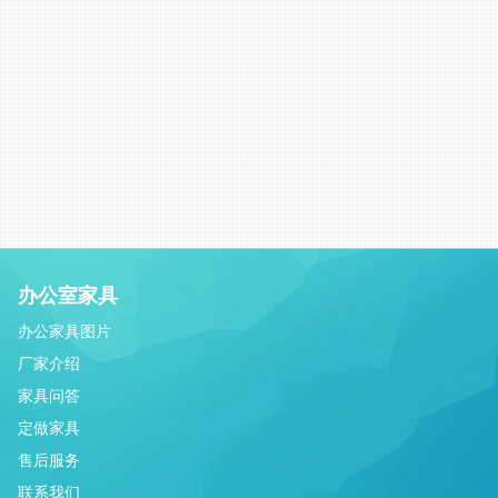
办公室家具
办公家具图片
厂家介绍
家具问答
定做家具
售后服务
联系我们