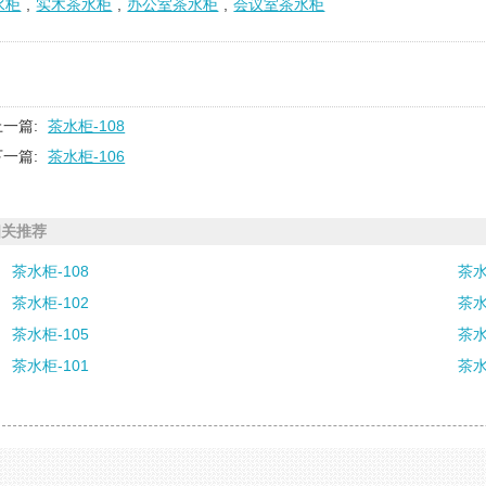
水柜
,
实木茶水柜
,
办公室茶水柜
,
会议室茶水柜
上一篇:
茶水柜-108
下一篇:
茶水柜-106
相关推荐
茶水柜-108
茶水
茶水柜-102
茶水
茶水柜-105
茶水
茶水柜-101
茶水