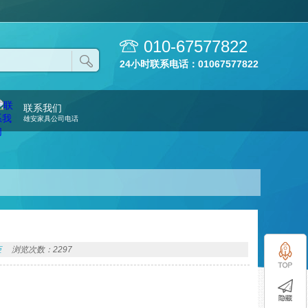
010-67577822
24小时联系电话：01067577822
联系我们
雄安家具公司电话
柜
浏览次数：2297