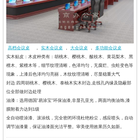
高档会议桌
，
实木会议桌
，
大会议桌
，
多功能会议桌
实木贴皮：木皮种类有：胡桃木、樱桃木、酸枝木、黄花梨木、黑
檀木、紫檀木等，细节纹理清晰，色泽均匀，无腐烂、虫蛀变色等
现象，上漆后色泽均匀亮丽，木纹纹理清晰，尽显稳重大气
封边:四周胡桃木、樱桃木、泰柚木实木封边,走线孔内缘及隐蔽部
位全部做封边处理
油漆：选用德国”易涂宝”环保油漆,非显孔亚光，两面均衡油饰,漆
膜附着力达到1级
全自动喷涂漆、滚涂线，完全密闭环境杜绝粉尘，感应喷头，自动
调节油漆量，保证油漆面光洁平整。审美使用效果历久如新。