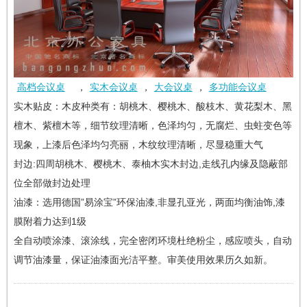
高档会议桌
，
实木会议桌
，
大会议桌
，
多功能会议桌
实木贴皮：木皮种类有：胡桃木、樱桃木、酸枝木、黄花梨木、黑
檀木、紫檀木等，细节纹理清晰，色泽均匀，无腐烂、虫蛀变色等
现象，上漆后色泽均匀亮丽，木纹纹理清晰，尽显稳重大气
封边:四周胡桃木、樱桃木、泰柚木实木封边,走线孔内缘及隐蔽部
位全部做封边处理
油漆：选用德国”易涂宝”环保油漆,非显孔亚光，两面均衡油饰,漆
膜附着力达到1级
全自动喷涂漆、滚涂线，完全密闭环境杜绝粉尘，感应喷头，自动
调节油漆量，保证油漆面光洁平整。审美使用效果历久如新。