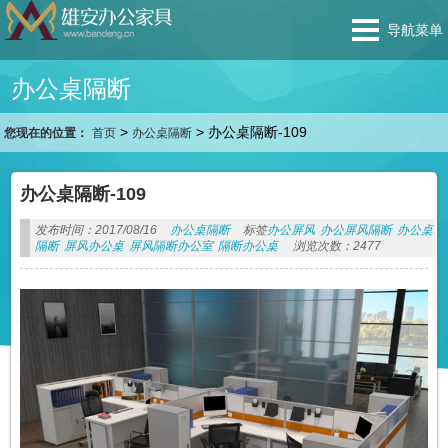
导航菜单
办公桌隔断
>
>
办公桌隔断-109
您现在的位置：
首页
办公桌隔断
办公桌隔断-109
发布时间：2017/08/16
办公桌隔断
标签
办公屏风
办公屏风隔断
办公桌
隔断
屏风办公桌
屏风隔断办公室
隔断办公桌
浏览次数：2477