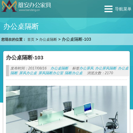
导航菜单
办公桌隔断
>
>
办公桌隔断-103
您现在的位置：
首页
办公桌隔断
办公桌隔断-103
发布时间：2017/08/16
办公桌隔断
标签
办公屏风
办公屏风隔断
办公桌
隔断
屏风办公桌
屏风隔断办公室
隔断办公桌
浏览次数：2170