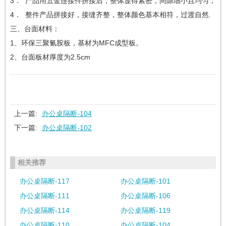
3． 产品用五金连接件拼接后，整体显得紧密，间隙细小且均匀；
4． 整件产品拼接好，接缝齐整，整体颜色基本相符，过渡自然.
三、台面材料：
1、环保三聚氰胺板，基材为MFC成型板。
2、台面板材厚度为2.5cm
上一篇:
办公桌隔断-104
下一篇:
办公桌隔断-102
相关推荐
办公桌隔断-117
办公桌隔断-101
办公桌隔断-111
办公桌隔断-106
办公桌隔断-114
办公桌隔断-119
办公桌隔断-110
办公桌隔断-104