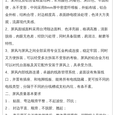
1、采用优质铝合金框架结构，常用颜色:闪银色、灰白色。牢固轻
便，永不变形，中间采用8mm厚中密度纤维板，外贴布绒，铝合
金外框，结构合理，封边精度高，表面静电喷涂处理，色泽大方美
观，流露现代美感。
2、屏风面绒面料采用台湾颐达面料、色泽亮丽，格调高雅，清新
脱俗，肉眼无色差，经防污处理，同时具备阻燃，易清洁、耐磨等
特性。
3、屏风与屏风之间全部采用专业五金构成连接，稳定牢固，同时
又方便拆装，可以经受多次拆装不变形的考验。屏风的铝合金方柱
可以衬托台面板及其它配件安装于屏风上，具承受力强。
4、屏风内部线路连通，卓越的线路管理系统，桌面设有角落线
口，并置有插座、和地脚线板、能将所有电线隐藏，更可按不同的
电线类型，分隔于不同的分线槽或支柱内坑，有条不紊。
二、屏风质量基本要求
1． 贴面、弯边顺滑平整，不起波纹、凹抗；
2． 封边平直、顺滑，不脱胶、翘起；