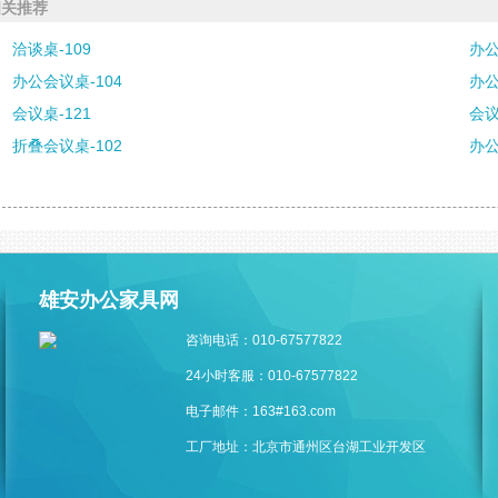
相关推荐
洽谈桌-109
办公
办公会议桌-104
办公
会议桌-121
会议
折叠会议桌-102
办公
雄安办公家具网
咨询电话：010-67577822
24小时客服：010-67577822
电子邮件：163#163.com
工厂地址：北京市通州区台湖工业开发区