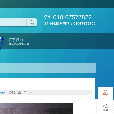
010-67577822
24小时联系电话：01067577822
联系我们
雄安家具公司电话
桌椅
浏览次数：3473