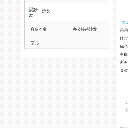
沙发
洽
真皮沙发
办公接待沙发
采用
经
茶几
绿色
有
所有
桌