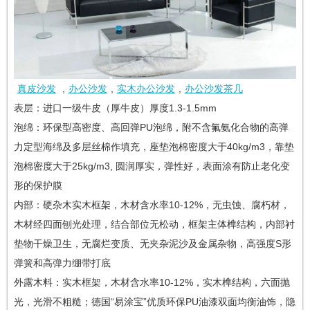
真皮沙发
,
办公沙发
,
实木办公沙发
,
办公沙发茶几
表层：进口一级牛皮（厚牛皮）厚度1.3-1.5mm
泡绵：环保型高密度、高回弹PU泡绵，附不含氟氨化合物的高弹
力定型海绵及多层丝棉作填充，座垫泡棉密度大于40kg/m3，靠垫
泡棉密度大于25kg/m3, 圆润厚实，弹性好，表面涂有防止老化变
形的保护膜
内部：硬杂木实木框架，木材含水率10-12%，无虫蚀、腐朽材，
木材经四面刨光处理，结合部位无松动，框架主体榫结构，内部衬
垫物干燥卫生，无腐烂变质、无夹杂泥沙及金属杂物，高强度S形
弹簧和高弹力绷带打底
外露木料：实木框架，木材含水率10-12%，实木榫结构，六面抛
光，光滑不粗糙；德国“易涂宝”优质环保PU油漆双面均衡油饰，隐