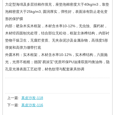
力定型海绵及多层丝棉作填充，座垫泡棉密度大于40kg/m3，靠垫
泡棉密度大于25kg/m3, 圆润厚实，弹性好，表面涂有防止老化变
形的保护膜
内部：硬杂木实木框架，木材含水率10-12%，无虫蚀、腐朽材，
木材经四面刨光处理，结合部位无松动，框架主体榫结构，内部衬
垫物干燥卫生，无腐烂变质、无夹杂泥沙及金属杂物，高强度S形
弹簧和高弹力绷带打底
外露木料：实木框架，木材含水率10-12%，实木榫结构，六面抛
光，光滑不粗糙；德国“易涂宝”优质环保PU油漆双面均衡油饰，隐
孔亚光漆表面工艺处理，材色纹理与配套家具协调
上一篇:
真皮沙发-118
下一篇:
真皮沙发-116