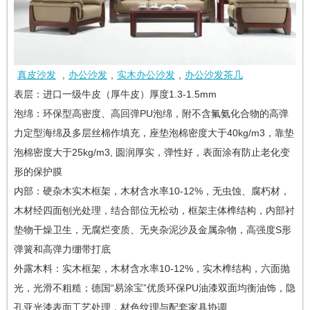
真皮沙发
,
办公沙发
,
实木办公沙发
,
办公沙发茶几
表层：进口一级牛皮（厚牛皮）厚度1.3-1.5mm
泡绵：环保型高密度、高回弹PU泡绵，附不含氟氨化合物的高弹
力定型海绵及多层丝棉作填充，座垫泡棉密度大于40kg/m3，靠垫
泡棉密度大于25kg/m3, 圆润厚实，弹性好，表面涂有防止老化变
形的保护膜
内部：硬杂木实木框架，木材含水率10-12%，无虫蚀、腐朽材，
木材经四面刨光处理，结合部位无松动，框架主体榫结构，内部衬
垫物干燥卫生，无腐烂变质、无夹杂泥沙及金属杂物，高强度S形
弹簧和高弹力绷带打底
外露木料：实木框架，木材含水率10-12%，实木榫结构，六面抛
光，光滑不粗糙；德国“易涂宝”优质环保PU油漆双面均衡油饰，隐
孔亚光漆表面工艺处理，材色纹理与配套家具协调