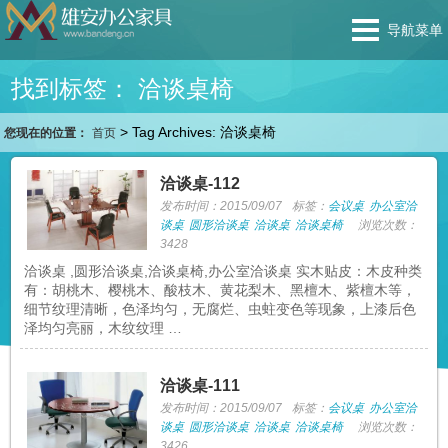
导航菜单
找到标签： 洽谈桌椅
>
Tag Archives: 洽谈桌椅
您现在的位置：
首页
洽谈桌-112
发布时间：2015/09/07
标签：
会议桌
办公室洽
谈桌
圆形洽谈桌
洽谈桌
洽谈桌椅
浏览次数：
3428
洽谈桌 ,圆形洽谈桌,洽谈桌椅,办公室洽谈桌 实木贴皮：木皮种类
有：胡桃木、樱桃木、酸枝木、黄花梨木、黑檀木、紫檀木等，
细节纹理清晰，色泽均匀，无腐烂、虫蛀变色等现象，上漆后色
泽均匀亮丽，木纹纹理 …
洽谈桌-111
发布时间：2015/09/07
标签：
会议桌
办公室洽
谈桌
圆形洽谈桌
洽谈桌
洽谈桌椅
浏览次数：
3426