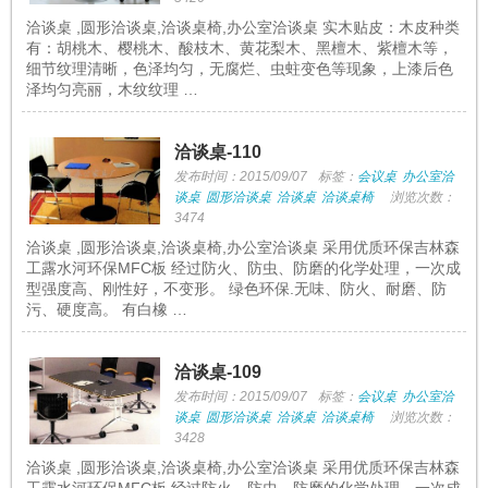
洽谈桌 ,圆形洽谈桌,洽谈桌椅,办公室洽谈桌 实木贴皮：木皮种类
有：胡桃木、樱桃木、酸枝木、黄花梨木、黑檀木、紫檀木等，
细节纹理清晰，色泽均匀，无腐烂、虫蛀变色等现象，上漆后色
泽均匀亮丽，木纹纹理 …
洽谈桌-110
发布时间：2015/09/07
标签：
会议桌
办公室洽
谈桌
圆形洽谈桌
洽谈桌
洽谈桌椅
浏览次数：
3474
洽谈桌 ,圆形洽谈桌,洽谈桌椅,办公室洽谈桌 采用优质环保吉林森
工露水河环保MFC板 经过防火、防虫、防磨的化学处理，一次成
型强度高、刚性好，不变形。 绿色环保.无味、防火、耐磨、防
污、硬度高。 有白橡 …
洽谈桌-109
发布时间：2015/09/07
标签：
会议桌
办公室洽
谈桌
圆形洽谈桌
洽谈桌
洽谈桌椅
浏览次数：
3428
洽谈桌 ,圆形洽谈桌,洽谈桌椅,办公室洽谈桌 采用优质环保吉林森