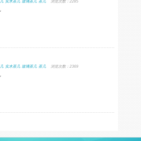
几
实木茶几
玻璃茶几
茶几
浏览次数：2285
几
几
实木茶几
玻璃茶几
茶几
浏览次数：2369
几