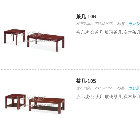
茶几-106
发布时间：2015/08/21
标签：
办公茶
茶几,办公茶几,玻璃茶几,实木茶
茶几-105
发布时间：2015/08/21
标签：
办公茶
茶几,办公茶几,玻璃茶几,实木茶