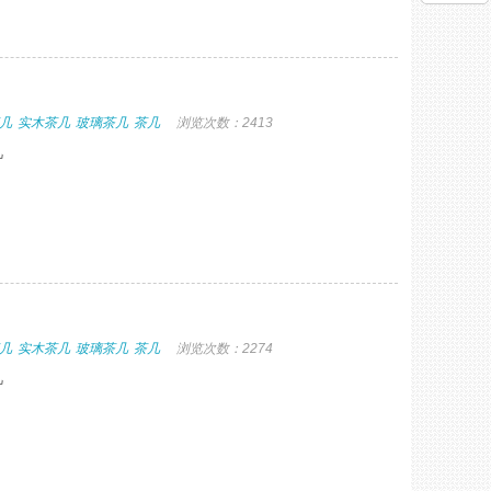
几
实木茶几
玻璃茶几
茶几
浏览次数：2413
几
几
实木茶几
玻璃茶几
茶几
浏览次数：2274
几