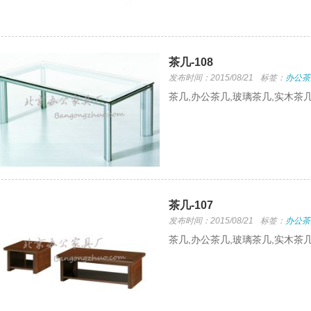
茶几-108
发布时间：2015/08/21
标签：
办公茶
茶几,办公茶几,玻璃茶几,实木茶
茶几-107
发布时间：2015/08/21
标签：
办公茶
茶几,办公茶几,玻璃茶几,实木茶