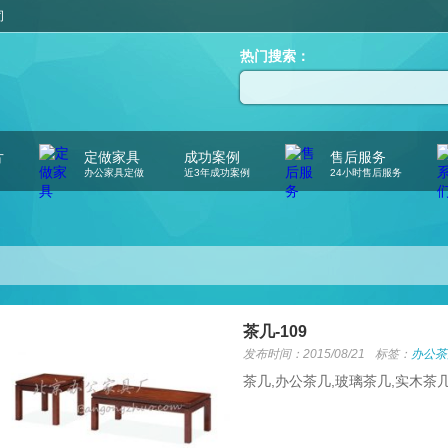
司
热门搜索：
片
定做家具
成功案例
售后服务
办公家具定做
近3年成功案例
24小时售后服务
茶几-109
发布时间：2015/08/21
标签：
办公茶
茶几,办公茶几,玻璃茶几,实木茶