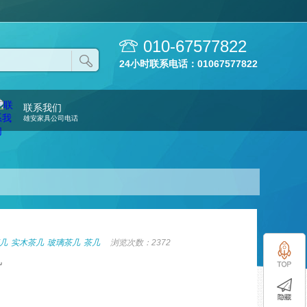
010-67577822
24小时联系电话：01067577822
联系我们
雄安家具公司电话
几
实木茶几
玻璃茶几
茶几
浏览次数：2372
几