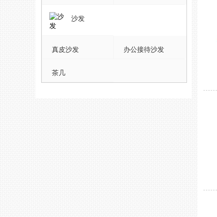
沙发
真皮沙发
办公接待沙发
茶几