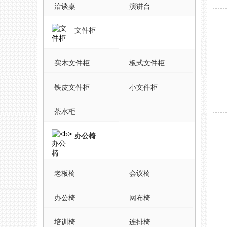
洽谈桌
演讲台
文件柜
实木文件柜
板式文件柜
铁皮文件柜
小文件柜
茶水柜
办公椅
老板椅
会议椅
办公椅
网布椅
培训椅
连排椅