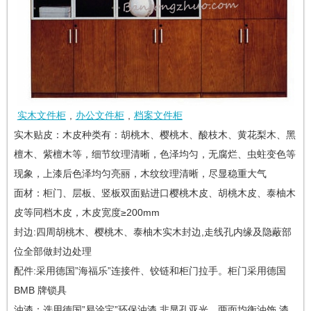
实木文件柜
,
办公文件柜
,
档案文件柜
实木贴皮：木皮种类有：胡桃木、樱桃木、酸枝木、黄花梨木、黑
檀木、紫檀木等，细节纹理清晰，色泽均匀，无腐烂、虫蛀变色等
现象，上漆后色泽均匀亮丽，木纹纹理清晰，尽显稳重大气
面材：柜门、层板、竖板双面贴进口樱桃木皮、胡桃木皮、泰柚木
皮等同档木皮，木皮宽度≥200mm
封边:四周胡桃木、樱桃木、泰柚木实木封边,走线孔内缘及隐蔽部
位全部做封边处理
配件:采用德国”海福乐”连接件、铰链和柜门拉手。柜门采用德国
BMB 牌锁具
油漆：选用德国”易涂宝”环保油漆,非显孔亚光，两面均衡油饰,漆