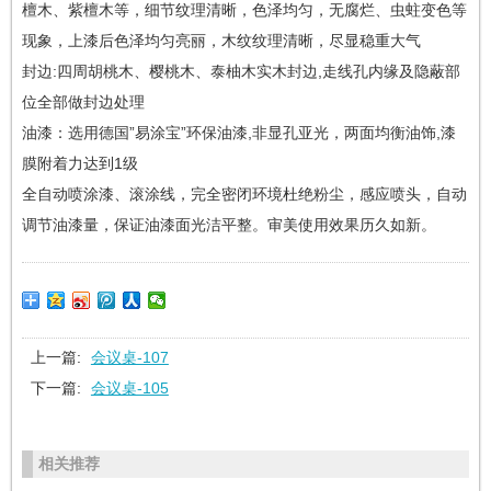
檀木、紫檀木等，细节纹理清晰，色泽均匀，无腐烂、虫蛀变色等
现象，上漆后色泽均匀亮丽，木纹纹理清晰，尽显稳重大气
封边:四周胡桃木、樱桃木、泰柚木实木封边,走线孔内缘及隐蔽部
位全部做封边处理
油漆：选用德国”易涂宝”环保油漆,非显孔亚光，两面均衡油饰,漆
膜附着力达到1级
全自动喷涂漆、滚涂线，完全密闭环境杜绝粉尘，感应喷头，自动
调节油漆量，保证油漆面光洁平整。审美使用效果历久如新。
上一篇:
会议桌-107
下一篇:
会议桌-105
相关推荐