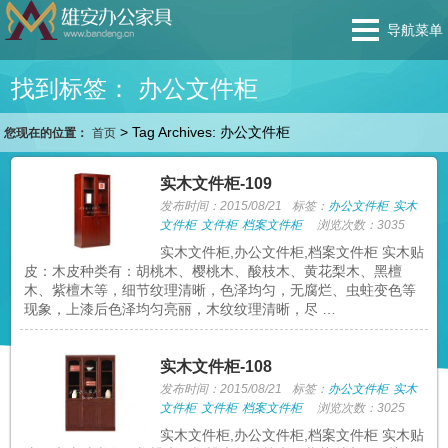
导航菜单
找到标签： 办公文件柜
>
Tag Archives: 办公文件柜
您现在的位置：
首页
实木文件柜-109
发布时间：2015/08/21
标签：
办公文件柜
实木
文件柜
文件柜
档案文件柜
浏览次数：3035
实木文件柜,办公文件柜,档案文件柜 实木贴
皮：木皮种类有：胡桃木、樱桃木、酸枝木、黄花梨木、黑檀
木、紫檀木等，细节纹理清晰，色泽均匀，无腐烂、虫蛀变色等
现象，上漆后色泽均匀亮丽，木纹纹理清晰，尽 …
实木文件柜-108
发布时间：2015/08/21
标签：
办公文件柜
实木
文件柜
文件柜
档案文件柜
浏览次数：3025
实木文件柜,办公文件柜,档案文件柜 实木贴