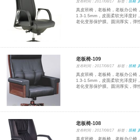
发布时间：2017/08/17
标签：
班椅
真皮班椅，老板椅，老板办公椅
1.3-1.5mm，皮面柔软光泽
老化变形保护膜。圆润厚实，弹性
老板椅-109
发布时间：2017/08/17
标签：
班椅
真皮班椅，老板椅，老板办公椅
1.3-1.5mm，皮面柔软光泽
老化变形保护膜。圆润厚实，弹性
老板椅-108
发布时间：2017/08/17
标签：
班椅
真皮班椅，老板椅，老板办公椅