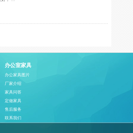
办公室家具
办公家具图片
厂家介绍
家具问答
定做家具
售后服务
联系我们