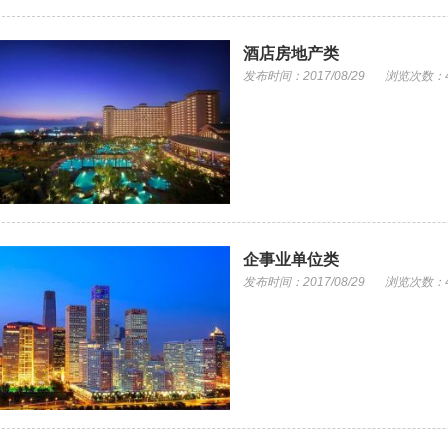
酒店房地产类
发布时间：2017/08/29
浏览次数：4
企事业单位类
发布时间：2017/08/29
浏览次数：4