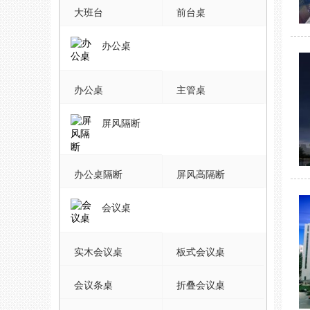
大班台
前台桌
办公桌
办公桌
主管桌
屏风隔断
办公桌隔断
屏风高隔断
会议桌
实木会议桌
板式会议桌
会议条桌
折叠会议桌