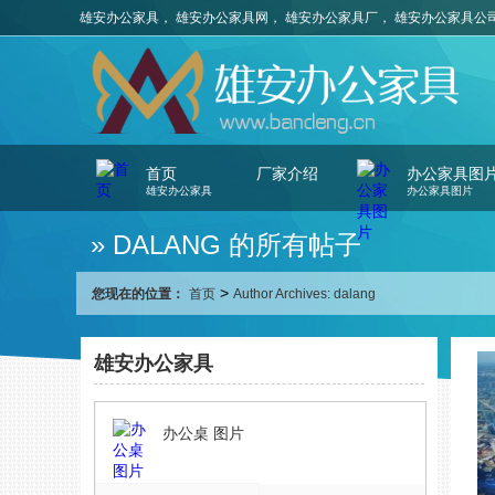
雄安办公家具， 雄安办公家具网， 雄安办公家具厂， 雄安办公家具公
首页
厂家介绍
办公家具图
雄安办公家具
办公家具图片
» DALANG 的所有帖子
>
您现在的位置：
首页
Author Archives: dalang
雄安办公家具
办公桌 图片