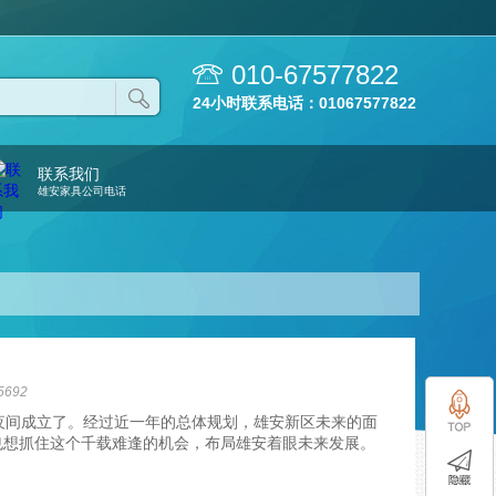
010-67577822
24小时联系电话：01067577822
联系我们
雄安家具公司电话
692
夜间成立了。经过近一年的总体规划，雄安新区未来的面
也想抓住这个千载难逢的机会，布局雄安着眼未来发展。