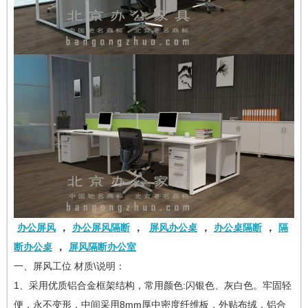
办公屏风
，
办公屏风隔断
，
屏风办公桌
，
办公桌隔断
，
隔
断办公桌
，
屏风隔断办公室
一、屏风工位 材质\说明：
1、采用优质铝合金框架结构，常用颜色:闪银色、灰白色。牢固轻
便，永不变形，中间采用8mm厚中密度纤维板，外贴布绒，铝合