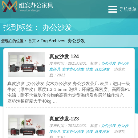
导航菜单
找到标签： 办公沙发
>
Tag Archives: 办公沙发
您现在的位置：
首页
真皮沙发-124
发布时间：2015/09/01
标签：
办公沙发
办公沙
发茶几
实木办公沙发
沙发
真皮沙发
浏览次
数：2921
真皮沙发 ,办公沙发,实木办公沙发,办公沙发茶几 表层：进口一级
牛皮（厚牛皮）厚度1.3-1.5mm 泡绵：环保型高密度、高回弹PU
泡绵，附不含氟氨化合物的高弹力定型海绵及多层丝棉作填充，
座垫泡棉密度大于40kg …
真皮沙发-123
发布时间：2015/09/01
标签：
办公沙发
办公沙
发茶几
实木办公沙发
沙发
真皮沙发
浏览次
数：3187