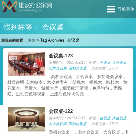
导航菜单
找到标签： 会议桌
>
Tag Archives: 会议桌
您现在的位置：
首页
会议桌-123
发布时间：2017/08/16
标签：
会议桌
大会议桌
实木会议桌
高档会议桌
浏览次数：2764
高档会议桌 大会议桌，多功能会议桌，
材质说明 实木贴皮：木皮种类有：胡桃木、樱桃木、酸枝木、黄
花梨木、黑檀木、紫檀木等，细节纹理清晰，色泽均匀，无腐
烂、虫蛀变色等现象，上漆后色泽均匀亮 …
会议桌-122
发布时间：2017/08/15
标签：
会议桌
大会议桌
实木会议桌
高档会议桌
浏览次数：2742
高档会议桌 ，实木会议桌，大会议桌，多