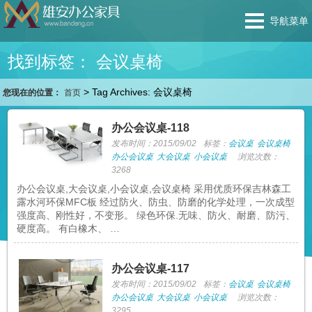
导航菜单
找到标签： 会议桌椅
>
Tag Archives: 会议桌椅
您现在的位置：
首页
办公会议桌-118
发布时间：2015/09/02
标签：
会议桌
会议桌椅
办公会议桌
大会议桌
小会议桌
浏览次数：
3268
办公会议桌,大会议桌,小会议桌,会议桌椅 采用优质环保吉林森工
露水河环保MFC板 经过防火、防虫、防磨的化学处理，一次成型
强度高、刚性好，不变形。 绿色环保.无味、防火、耐磨、防污、
硬度高。 有白橡木、 …
办公会议桌-117
发布时间：2015/09/02
标签：
会议桌
会议桌椅
办公会议桌
大会议桌
小会议桌
浏览次数：
3295