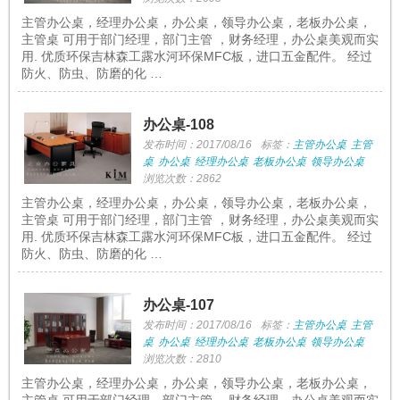
主管办公桌，经理办公桌，办公桌，领导办公桌，老板办公桌，
主管桌 可用于部门经理，部门主管 ，财务经理，办公桌美观而实
用. 优质环保吉林森工露水河环保MFC板，进口五金配件。 经过
防火、防虫、防磨的化 …
办公桌-108
发布时间：2017/08/16
标签：
主管办公桌
主管
桌
办公桌
经理办公桌
老板办公桌
领导办公桌
浏览次数：2862
主管办公桌，经理办公桌，办公桌，领导办公桌，老板办公桌，
主管桌 可用于部门经理，部门主管 ，财务经理，办公桌美观而实
用. 优质环保吉林森工露水河环保MFC板，进口五金配件。 经过
防火、防虫、防磨的化 …
办公桌-107
发布时间：2017/08/16
标签：
主管办公桌
主管
桌
办公桌
经理办公桌
老板办公桌
领导办公桌
浏览次数：2810
主管办公桌，经理办公桌，办公桌，领导办公桌，老板办公桌，