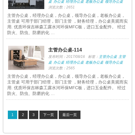
桌
办公桌
经理办公桌
老板办公桌
领导办公桌
浏览次数：2651
主管办公桌，经理办公桌，办公桌，领导办公桌，老板办公桌，
主管桌 可用于部门经理，部门主管 ，财务经理，办公桌美观而实
用. 优质环保吉林森工露水河环保MFC板，进口五金配件。 经过
防火、防虫、防磨的化 …
主管办公桌-114
发布时间：2017/08/16
标签：
主管办公桌
主管
桌
办公桌
经理办公桌
老板办公桌
领导办公桌
浏览次数：2565
主管办公桌，经理办公桌，办公桌，领导办公桌，老板办公桌，
主管桌 可用于部门经理，部门主管 ，财务经理，办公桌美观而实
用. 优质环保吉林森工露水河环保MFC板，进口五金配件。 经过
防火、防虫、防磨的化 …
1
2
3
下一页
最后一页