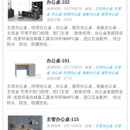
办公桌-102
发布时间：2017/08/16
标签：
主管办公桌
主管
桌
办公桌
经理办公桌
老板办公桌
领导办公桌
浏览次数：2938
主管办公桌，经理办公桌，办公桌，领导办公桌，老板办公桌，
主管桌 可用于部门经理，部门主管 ，财务经理，办公桌美观而实
用. 优质环保吉林森工露水河环保MFC板，进口五金配件。 经过
防火、防虫、防磨的化 …
办公桌-101
发布时间：2017/08/16
标签：
主管办公桌
主管
桌
办公桌
经理办公桌
老板办公桌
领导办公桌
浏览次数：2772
主管办公桌，经理办公桌，办公桌，领导办公桌，老板办公桌，
主管桌 可用于部门经理，部门主管 ，财务经理，办公桌美观而实
用. 优质环保吉林森工露水河环保MFC板，进口五金配件。 经过
防火、防虫、防磨的化 …
主管办公桌-115
发布时间：2017/08/16
标签：
主管办公桌
主管