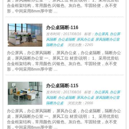
桌，屏风隔断办公室 一、屏风工位 材质\说明： 1、采用优质铝
合金框架结构，常用颜色:闪银色、灰白色。牢固轻便，永不变
形，中间采用8mm厚中密 …
办公桌隔断-116
发布时间：2017/08/16
标签：
办公屏风
办公屏
风隔断
办公桌隔断
屏风办公桌
屏风隔断办公室
隔断办公桌
浏览次数：2265
办公屏风，办公屏风隔断， 屏风办公桌，办公桌隔断，隔断办公
桌，屏风隔断办公室 一、屏风工位 材质\说明： 1、采用优质铝
合金框架结构，常用颜色:闪银色、灰白色。牢固轻便，永不变
形，中间采用8mm厚中密 …
办公桌隔断-115
发布时间：2017/08/16
标签：
办公屏风
办公屏
风隔断
办公桌隔断
屏风办公桌
屏风隔断办公室
隔断办公桌
浏览次数：2666
办公屏风，办公屏风隔断， 屏风办公桌，办公桌隔断，隔断办公
桌，屏风隔断办公室 一、屏风工位 材质\说明： 1、采用优质铝
合金框架结构，常用颜色:闪银色、灰白色。牢固轻便，永不变
形，中间采用8mm厚中密 …