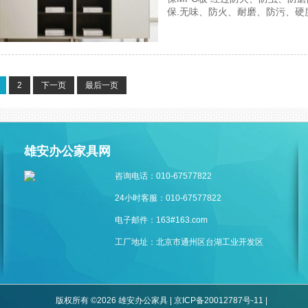
保.无味、防火、耐磨、防污、硬
2
下一页
最后一页
雄安办公家具网
咨询电话：010-67577822
24小时客服：010-67577822
电子邮件：163#163.com
工厂地址：北京市通州区台湖工业开发区
版权所有 ©2026 雄安办公家具 |
京ICP备20012787号-11
|